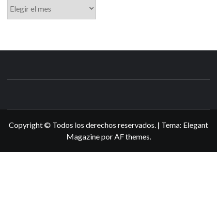
Archivo
N3DSWORL
TUS ESPECIALISTAS EN NINTENDO
Copyright © Todos los derechos reservados.
|
Tema:
Elegant
Magazine
por
AF themes
.