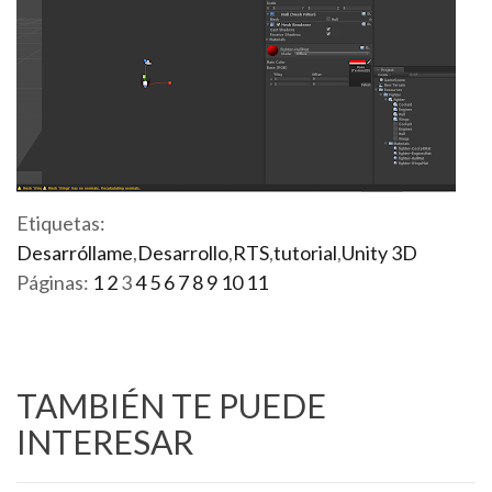
Etiquetas:
Desarróllame
,
Desarrollo
,
RTS
,
tutorial
,
Unity 3D
Páginas:
1
2
3
4
5
6
7
8
9
10
11
TAMBIÉN TE PUEDE
INTERESAR