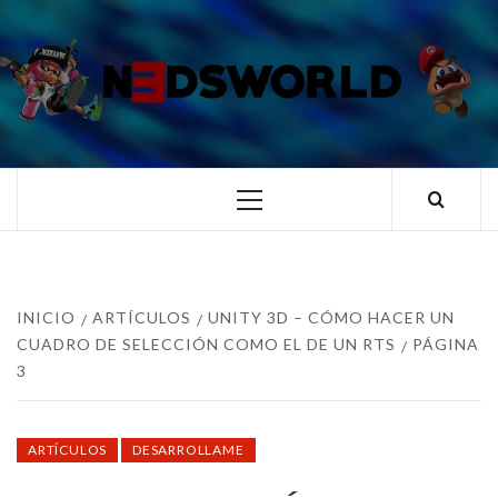
Saltar
al
contenido
N3DSWORL
TUS ESPECIALISTAS EN NINTENDO
Menú
principal
INICIO
ARTÍCULOS
UNITY 3D – CÓMO HACER UN
CUADRO DE SELECCIÓN COMO EL DE UN RTS
PÁGINA
3
ARTÍCULOS
DESARROLLAME