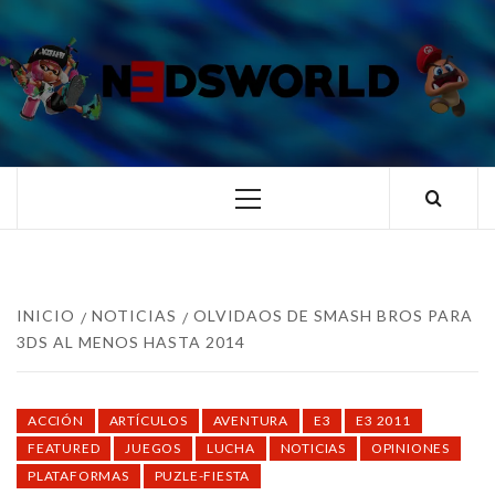
Saltar
al
contenido
N3DSWORL
TUS ESPECIALISTAS EN NINTENDO
Menú
principal
INICIO
NOTICIAS
OLVIDAOS DE SMASH BROS PARA
3DS AL MENOS HASTA 2014
ACCIÓN
ARTÍCULOS
AVENTURA
E3
E3 2011
FEATURED
JUEGOS
LUCHA
NOTICIAS
OPINIONES
PLATAFORMAS
PUZLE-FIESTA