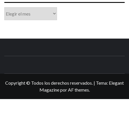
Archivo
N3DSWORL
TUS ESPECIALISTAS EN NINTENDO
Copyright © Todos los derechos reservados.
|
Tema:
Elegant
Magazine
por
AF themes
.