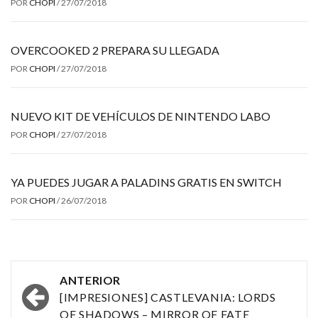
POR
CHOPI
/
27/07/2018
OVERCOOKED 2 PREPARA SU LLEGADA
POR
CHOPI
/
27/07/2018
NUEVO KIT DE VEHÍCULOS DE NINTENDO LABO
POR
CHOPI
/
27/07/2018
YA PUEDES JUGAR A PALADINS GRATIS EN SWITCH
POR
CHOPI
/
26/07/2018
Navegación
ANTERIOR
por
[IMPRESIONES] CASTLEVANIA: LORDS
OF SHADOWS – MIRROR OF FATE