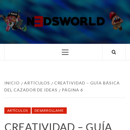
Saltar
al
contenido
N3DSWORL
TUS ESPECIALISTAS EN NINTENDO
Menú
principal
INICIO
ARTÍCULOS
CREATIVIDAD – GUÍA BÁSICA
DEL CAZADOR DE IDEAS
PÁGINA 6
ARTÍCULOS
DESARROLLAME
CREATIVIDAD – GUÍA