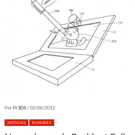
Por
Fr3DS
/
02/06/2012
NOTICIAS
RUMORES