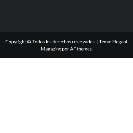
N3DSWORL
TUS ESPECIALISTAS EN NINTENDO
Copyright © Todos los derechos reservados.
|
Tema:
Elegant
Magazine
por
AF themes
.