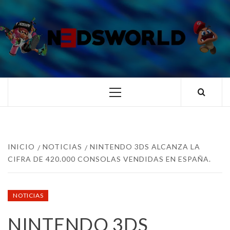
Saltar
al
contenido
N3DSWORL
TUS ESPECIALISTAS EN NINTENDO
Menú
principal
INICIO
NOTICIAS
NINTENDO 3DS ALCANZA LA
CIFRA DE 420.000 CONSOLAS VENDIDAS EN ESPAÑA.
NOTICIAS
NINTENDO 3DS