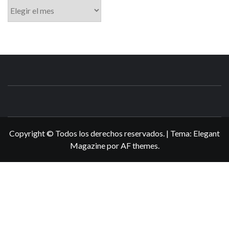
Archivo
N3DSWORL
TUS ESPECIALISTAS EN NINTENDO
Copyright © Todos los derechos reservados.
|
Tema:
Elegant
Magazine
por
AF themes
.