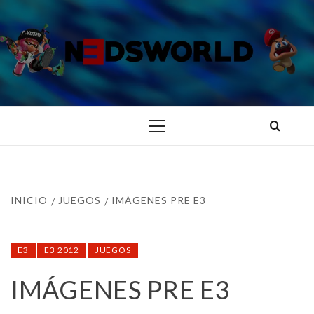
Saltar
al
contenido
N3DSWORL
TUS ESPECIALISTAS EN NINTENDO
Menú
principal
INICIO
JUEGOS
IMÁGENES PRE E3
E3
E3 2012
JUEGOS
IMÁGENES PRE E3