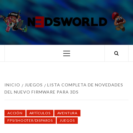
Saltar
al
contenido
N3DSWORL
TUS ESPECIALISTAS EN NINTENDO
Menú
principal
INICIO
JUEGOS
LISTA COMPLETA DE NOVEDADES
DEL NUEVO FIRMWARE PARA 3DS
ACCIÓN
ARTÍCULOS
AVENTURA
FPS/SHOOTER/DISPAROS
JUEGOS