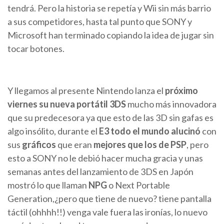
tendrá. Pero la historia se repetía y Wii sin más barrio
a sus competidores, hasta tal punto que SONY y
Microsoft han terminado copiando la idea de jugar sin
tocar botones.
Y llegamos al presente Nintendo lanza el
próximo
viernes su nueva portátil 3DS
mucho más innovadora
que su predecesora ya que esto de las 3D sin gafas es
algo insólito, durante el
E3 todo el mundo alucinó
con
sus
gráficos
que eran
mejores que los de PSP
, pero
esto a SONY no le debió hacer mucha gracia y unas
semanas antes del lanzamiento de 3DS en Japón
mostró lo que llaman
NPG
o Next Portable
Generation,¿pero que tiene de nuevo? tiene pantalla
táctil (ohhhh!!) venga vale fuera las ironías, lo nuevo