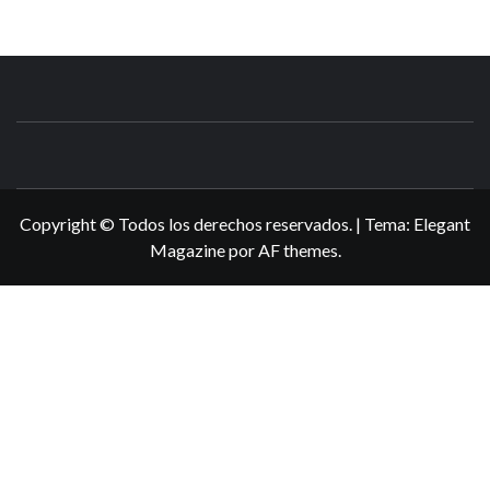
N3DSWORL
TUS ESPECIALISTAS EN NINTENDO
Copyright © Todos los derechos reservados.
|
Tema:
Elegant
Magazine
por
AF themes
.