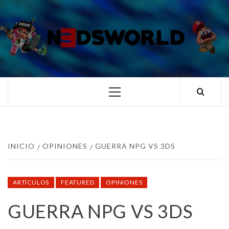
Saltar
al
contenido
N3DSWORL
TUS ESPECIALISTAS EN NINTENDO
Menú
principal
INICIO
OPINIONES
GUERRA NPG VS 3DS
ARTÍCULOS
FEATURED
OPINIONES
GUERRA NPG VS 3DS