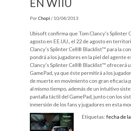
EN WIIU
Por
Chopi
/
10/04/2013
Ubisoft confirma que Tom Clancy’s Splinter Ce
agosto en EE.UU., el 22 de agosto en territo
Clancy’s Splinter Cell® Blacklist™ para la co
pondrá a los jugadores en la piel del agente 
Clancy’s Splinter Cell® Blacklist™ ofrecerá u
GamePad, ya que éste permitirá a los jugadore
de muerte en movimiento con gran eficacia p
al mismo tiempo, además de un intuitivo sist
pantalla táctil del GamePad, junto con los s
inmersión de los fans y jugadores en esta m
Etiquetas:
fecha de l