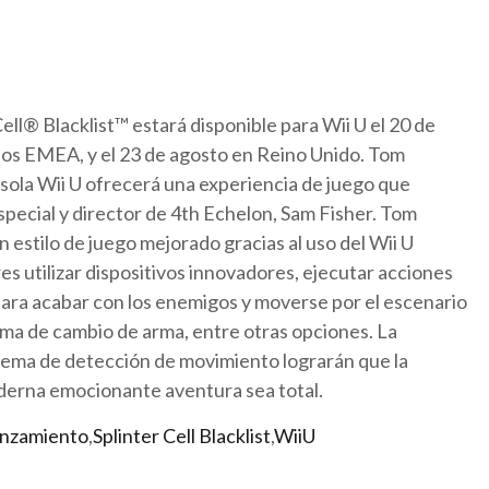
ll® Blacklist™ estará disponible para Wii U el 20 de
rios EMEA, y el 23 de agosto en Reino Unido. Tom
nsola Wii U ofrecerá una experiencia de juego que
especial y director de 4th Echelon, Sam Fisher. Tom
n estilo de juego mejorado gracias al uso del Wii U
s utilizar dispositivos innovadores, ejecutar acciones
ara acabar con los enemigos y moverse por el escenario
ema de cambio de arma, entre otras opciones. La
istema de detección de movimiento lograrán que la
oderna emocionante aventura sea total.
anzamiento
,
Splinter Cell Blacklist
,
WiiU