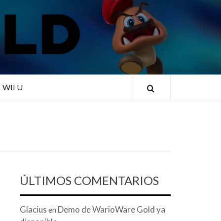
RLD
WII U
ÚLTIMOS COMENTARIOS
Glacius
Demo de WarioWare Gold ya
en