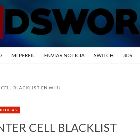
N3DSWO
DO
O
MI PERFIL
ENVIAR NOTICIA
SWITCH
3DS
CELL BLACKLIST EN WIIU
NOTICIAS
TER CELL BLACKLIST