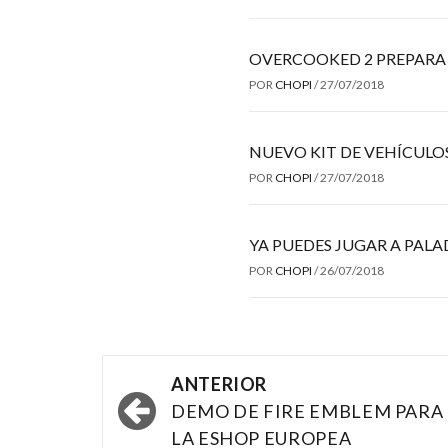
OVERCOOKED 2 PREPARA
POR
CHOPI
/
27/07/2018
NUEVO KIT DE VEHÍCULO
POR
CHOPI
/
27/07/2018
YA PUEDES JUGAR A PALA
POR
CHOPI
/
26/07/2018
Navegación
ANTERIOR
por
DEMO DE FIRE EMBLEM PARA
LA ESHOP EUROPEA
las