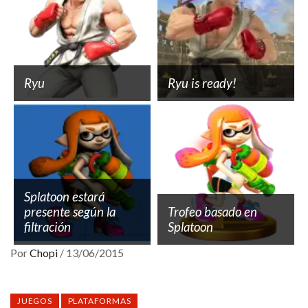
Ryu
Ryu is ready!
Splatoon estará
presente según la
Trofeo basado en
filtración
Splatoon
Por
Chopi
/
13/06/2015
JUEGOS
PLATAFORMAS