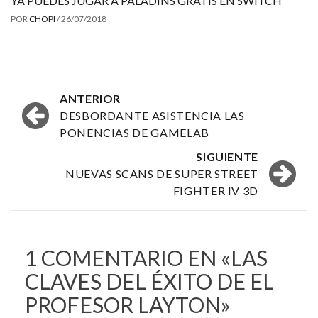
YA PUEDES JUGAR A PALADINS GRATIS EN SWITCH
POR
CHOPI
/
26/07/2018
Navegación
ANTERIOR
por
DESBORDANTE ASISTENCIA LAS
PONENCIAS DE GAMELAB
las
SIGUIENTE
entradas
NUEVAS SCANS DE SUPER STREET
FIGHTER IV 3D
1 COMENTARIO EN «
LAS
CLAVES DEL ÉXITO DE EL
PROFESOR LAYTON
»