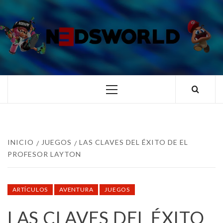
Saltar
al
contenido
N3DSWORL
TUS ESPECIALISTAS EN NINTENDO
Menú
principal
INICIO
JUEGOS
LAS CLAVES DEL ÉXITO DE EL
PROFESOR LAYTON
ARTÍCULOS
AVENTURA
JUEGOS
LAS CLAVES DEL ÉXITO