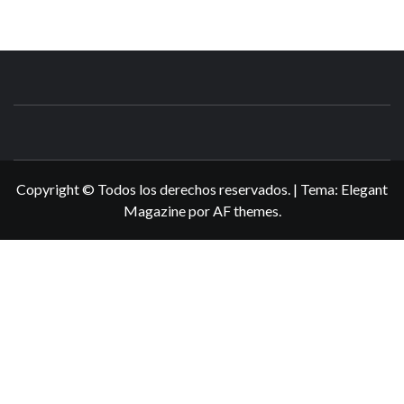
N3DSWORL
TUS ESPECIALISTAS EN NINTENDO
Copyright © Todos los derechos reservados.
|
Tema:
Elegant
Magazine
por
AF themes
.