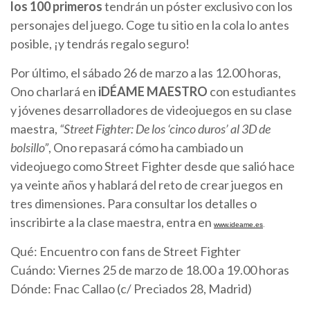
los 100 primeros
tendrán un póster exclusivo con los
personajes del juego. Coge tu sitio en la cola lo antes
posible, ¡y tendrás regalo seguro!
Por último, el sábado 26 de marzo a las 12.00 horas,
Ono charlará en
iDÉAME MAESTRO
con estudiantes
y jóvenes desarrolladores de videojuegos en su clase
maestra,
“Street Fighter: De los ‘cinco duros’ al 3D de
bolsillo”
, Ono repasará cómo ha cambiado un
videojuego como Street Fighter desde que salió hace
ya veinte años y hablará del reto de crear juegos en
tres dimensiones. Para consultar los detalles o
inscribirte a la clase maestra, entra en
www.ideame.es
.
Qué: Encuentro con fans de Street Fighter
Cuándo: Viernes 25 de marzo de 18.00 a 19.00 horas
Dónde: Fnac Callao (c/ Preciados 28, Madrid)