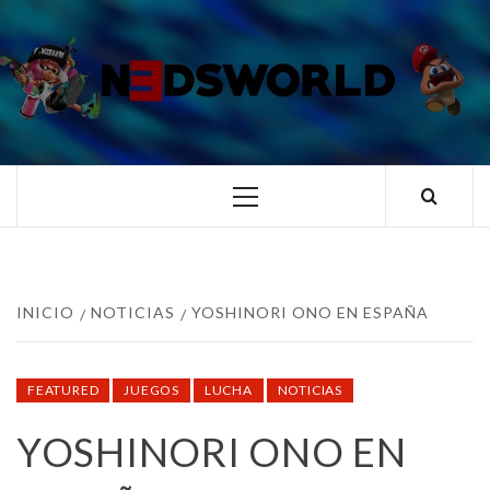
Saltar
al
contenido
N3DSWORL
TUS ESPECIALISTAS EN NINTENDO
Menú
principal
INICIO
NOTICIAS
YOSHINORI ONO EN ESPAÑA
FEATURED
JUEGOS
LUCHA
NOTICIAS
YOSHINORI ONO EN