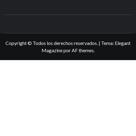
N3DSWORL
TUS ESPECIALISTAS EN NINTENDO
Copyright © Todos los derechos reservados.
|
Tema:
Elegant
Magazine
por
AF themes
.