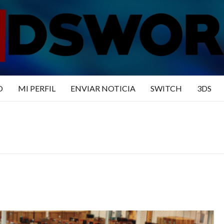
N3DSWO
DO
O
MI PERFIL
ENVIAR NOTICIA
SWITCH
3DS