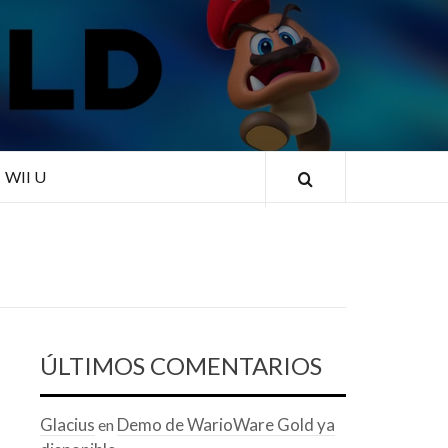
RLD
WII U
ÚLTIMOS COMENTARIOS
Glacius
Demo de WarioWare Gold ya
en