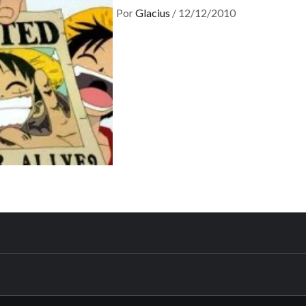
Por
Glacius
/
12/12/2010
N3DSWO
DO