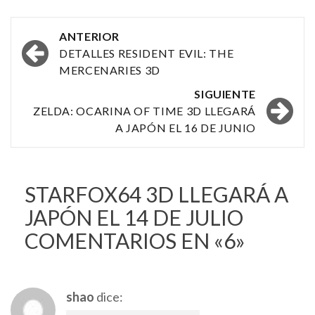
Navegación
ANTERIOR
por
DETALLES RESIDENT EVIL: THE
MERCENARIES 3D
las
SIGUIENTE
entradas
ZELDA: OCARINA OF TIME 3D LLEGARÁ
A JAPÓN EL 16 DE JUNIO
STARFOX64 3D LLEGARÁ A
JAPÓN EL 14 DE JULIO
COMENTARIOS EN «6»
shao
dice: