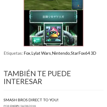
Etiquetas:
Fox
,
Lylat Wars
,
Nintendo
,
StarFox64 3D
TAMBIÉN TE PUEDE
INTERESAR
SMASH BROS DIRECT TO YOU!
POR
CHOPI
/
06/08/2018