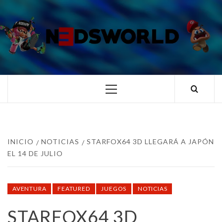
Saltar
al
contenido
N3DSWORL
TUS ESPECIALISTAS EN NINTENDO
Menú
principal
INICIO
NOTICIAS
STARFOX64 3D LLEGARÁ A JAPÓN
EL 14 DE JULIO
AVENTURA
FEATURED
JUEGOS
NOTICIAS
STARFOX64 3D