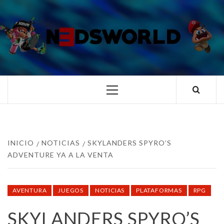
Saltar
al
contenido
N3DSWORL
TUS ESPECIALISTAS EN NINTENDO
Menú
principal
INICIO
NOTICIAS
SKYLANDERS SPYRO’S
ADVENTURE YA A LA VENTA
AVENTURA
JUEGOS
NOTICIAS
PLATAFORMAS
RPG
SKYLANDERS SPYRO’S