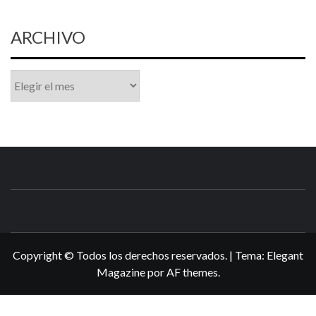
ARCHIVO
Archivo
N3DSWORL
TUS ESPECIALISTAS EN NINTENDO
Copyright © Todos los derechos reservados.
|
Tema:
Elegant
Magazine
por
AF themes
.