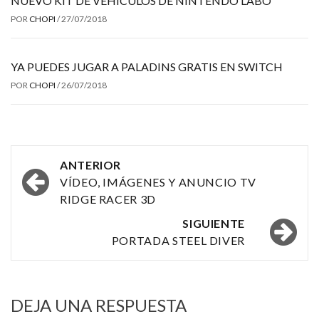
NUEVO KIT DE VEHÍCULOS DE NINTENDO LABO
POR
CHOPI
/
27/07/2018
YA PUEDES JUGAR A PALADINS GRATIS EN SWITCH
POR
CHOPI
/
26/07/2018
Navegación
ANTERIOR
por
VÍDEO, IMÁGENES Y ANUNCIO TV
RIDGE RACER 3D
las
SIGUIENTE
entradas
PORTADA STEEL DIVER
DEJA UNA RESPUESTA