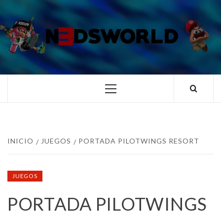
Saltar
al
contenido
N3DSWORL
TUS ESPECIALISTAS EN NINTENDO
Menú
principal
INICIO
JUEGOS
PORTADA PILOTWINGS RESORT
JUEGOS
PORTADA PILOTWINGS