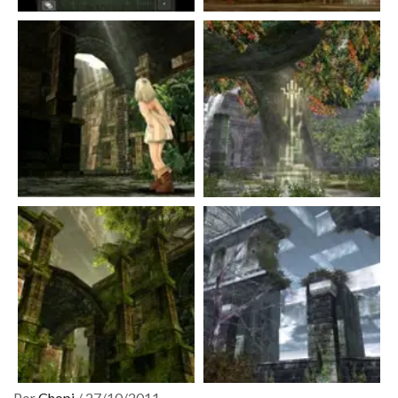
Por
Chopi
/
27/10/2011