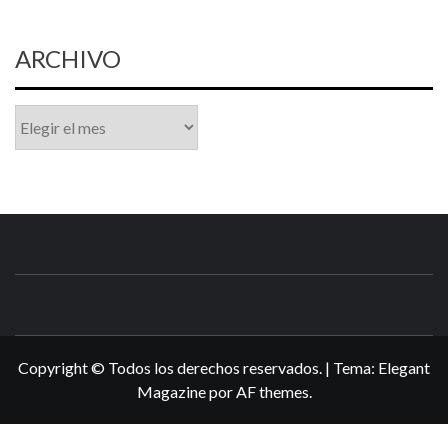
ARCHIVO
Archivo
N3DSWORL
TUS ESPECIALISTAS EN NINTENDO
Copyright © Todos los derechos reservados.
|
Tema:
Elegant
Magazine
por
AF themes
.