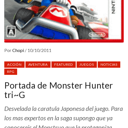
Por
Chopi
/
10/10/2011
ACCIÓN
AVENTURA
FEATURED
JUEGOS
NOTICIAS
RPG
Portada de Monster Hunter
tri~G
Desvelada la caratula Japonesa del juego. Para
los mas expertos en la saga supongo que ya
conocereis el Monstruo que la protagoniza,