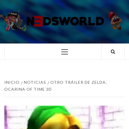
Saltar
al
contenido
N3DSWORL
TUS ESPECIALISTAS EN NINTENDO
Menú
principal
INICIO
NOTICIAS
OTRO TRÁILER DE ZELDA:
OCARINA OF TIME 3D