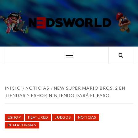
Saltar
al
contenido
N3DSWORL
TUS ESPECIALISTAS EN NINTENDO
Menú
principal
INICIO
NOTICIAS
NEW SUPER MARIO BROS. 2 EN
TIENDAS Y ESHOP, NINTENDO DARÁ EL PASO
ESHOP
FEATURED
JUEGOS
NOTICIAS
PLATAFORMAS