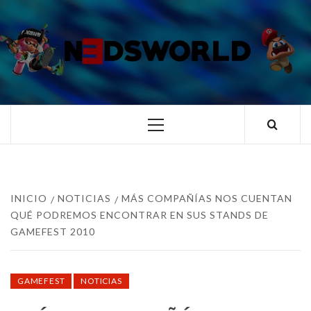
Saltar
al
contenido
N3DSWORL
TUS ESPECIALISTAS EN NINTENDO
Menú
principal
INICIO
NOTICIAS
MÁS COMPAÑÍAS NOS CUENTAN
QUÉ PODREMOS ENCONTRAR EN SUS STANDS DE
GAMEFEST 2010
GAMEFEST
NOTICIAS