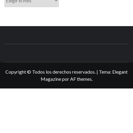
N3DSWORL
TUS ESPECIALISTAS EN NINTENDO
Copyright © Todos los derechos reservados.
|
Tema:
Elegant
Magazine
por
AF themes
.