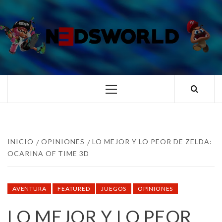
Saltar
al
contenido
N3DSWORL
TUS ESPECIALISTAS EN NINTENDO
Menú
principal
INICIO
OPINIONES
LO MEJOR Y LO PEOR DE ZELDA:
OCARINA OF TIME 3D
AVENTURA
FEATURED
JUEGOS
OPINIONES
LO MEJOR Y LO PEOR