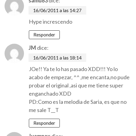
samu83
dice:
16/06/2011 a las 14:27
Hype increscendo
Responder
JM
dice:
16/06/2011 a las 18:14
JOe!! Ya te lo has pasado XDD!!! Yo lo
acabo de empezar, ^^ ,me encanta,no pude
probar el original ,asi que me tiene super
enganchado XDD
PD:Como es la melodia de Saria, es que no
me sale T__T
Responder