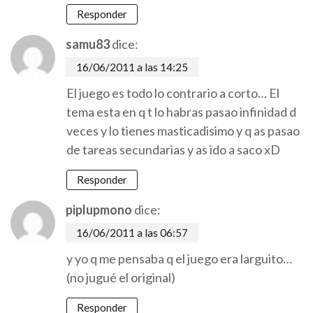
Responder
samu83
dice:
16/06/2011 a las 14:25
El juego es todo lo contrario a corto… El
tema esta en q t lo habras pasao infinidad d
veces y lo tienes masticadisimo y q as pasao
de tareas secundarias y as ido a saco xD
Responder
piplupmono
dice:
16/06/2011 a las 06:57
y yo q me pensaba q el juego era larguito…
(no jugué el original)
Responder