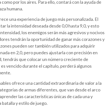
 como por los aires. Para ello, contará con la ayuda de
 raza humana.
rece una experiencia de juego más personalizada. El
star la intensidad deseada desde 0,0 hasta 9,0, y esto
intensidad, los enemigos serán más agresivos y nocivos
gadores tendrán la oportunidad de ganar más corazones y
zones pueden ser también utilizados para adquirir
nada en 2,0, pero puedes ajustarla con precisión en
ad, tendrás que colocar un número creciente de
r es vencido durante el capítulo, perderá algunos
mente.
nables ofrece una cantidad extraordinaria de valor a la
ategorías de armas diferentes, que van desde el arco
 aprender las características únicas de cada una y
batalla y estilo de juego.