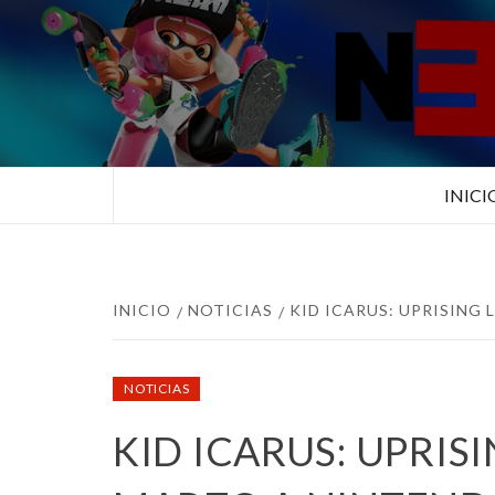
Saltar
al
contenido
TUS ESPECIALISTAS EN NINTEN
INICI
INICIO
NOTICIAS
KID ICARUS: UPRISING 
NOTICIAS
KID ICARUS: UPRISI