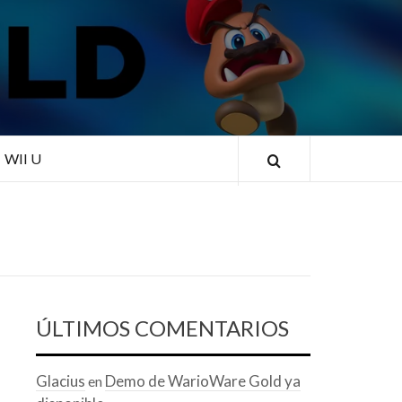
RLD
WII U
ÚLTIMOS COMENTARIOS
Glacius
Demo de WarioWare Gold ya
en