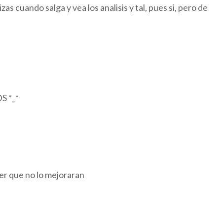
 cuando salga y vea los analisis y tal, pues si, pero de
S *_*
er que no lo mejoraran