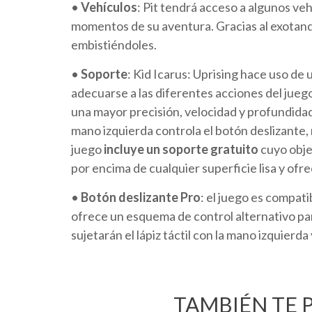
•
Vehículos
: Pit tendrá acceso a algunos ve
momentos de su aventura. Gracias al exotanq
embistiéndoles.
•
Soporte
: Kid Icarus: Uprising hace uso d
adecuarse a las diferentes acciones del juego
una mayor precisión, velocidad y profundida
mano izquierda controla el botón deslizante, m
juego
incluye un soporte gratuito
cuyo obje
por encima de cualquier superficie lisa y ofr
•
Botón deslizante Pro
: el juego es compat
ofrece un esquema de control alternativo par
sujetarán el lápiz táctil con la mano izquierd
TAMBIÉN TE 