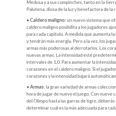
Medusa y a sus compinches, tanto en la tierra
Palutena, diosa de la luz y benefactora de la
•
Caldero maligno
: un nuevo sistema que of
caldero maligno posibilita a los jugadores aju
para cada capítulo. A medida que aumenta la 
y tendrán más energía. Pero a la vez, los ju
armas más poderosas al derrotarlos. Los cora
nuevas armas. La intensidad esté predetermi
intervales de 1,0. Para aumentar la intensid
corazones en el caldero maligno. Si el jugado
corazones y la intensidad bajará automática
•
Armas
: la gran variedad de armas coleccio
hora de jugar de nuevo el juego. Con nueve c
del Olimpo hasta las garras de tigre, deberás
determinar cuál es la más adecuada para cada 