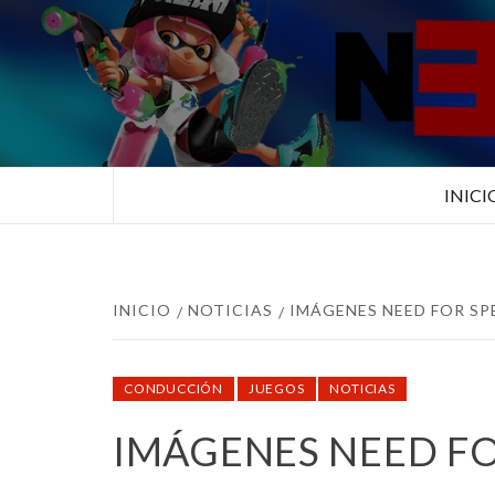
Saltar
al
contenido
TUS ESPECIALISTAS EN NINTEN
INICI
INICIO
NOTICIAS
IMÁGENES NEED FOR SP
CONDUCCIÓN
JUEGOS
NOTICIAS
IMÁGENES NEED FO