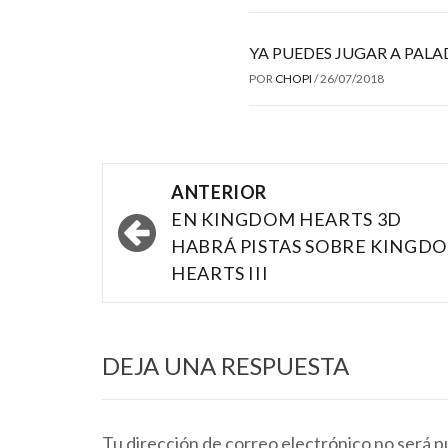
YA PUEDES JUGAR A PALA
POR
CHOPI
/
26/07/2018
Navegación
ANTERIOR
por
EN KINGDOM HEARTS 3D
HABRÁ PISTAS SOBRE KINGD
las
HEARTS III
entradas
DEJA UNA RESPUESTA
Tu dirección de correo electrónico no será p