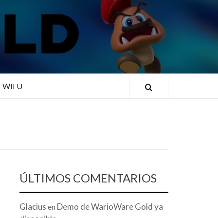
RLD
WII U
ÚLTIMOS COMENTARIOS
Glacius
Demo de WarioWare Gold ya
en