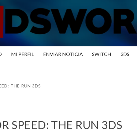
N3DSWO
DO
O
MI PERFIL
ENVIAR NOTICIA
SWITCH
3DS
EED: THE RUN 3DS
R SPEED: THE RUN 3DS