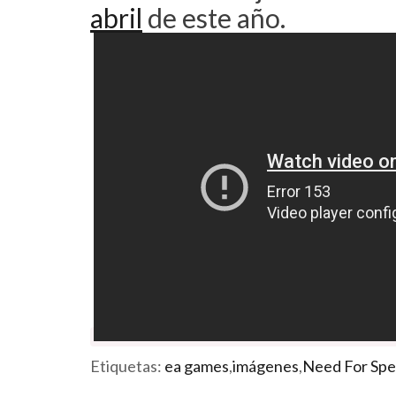
abril
de este año.
Etiquetas:
ea games
,
imágenes
,
Need For Sp