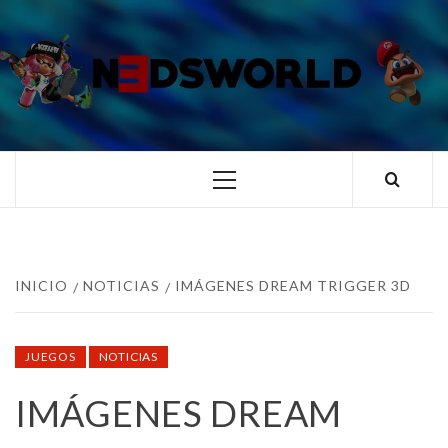
Saltar
al
contenido
N3DSWORL
TUS ESPECIALISTAS EN NINTENDO
Menú
principal
INICIO
NOTICIAS
IMÁGENES DREAM TRIGGER 3D
JUEGOS
NOTICIAS
IMÁGENES DREAM