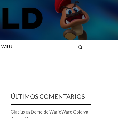
RLD
WII U
ÚLTIMOS COMENTARIOS
Glacius
Demo de WarioWare Gold ya
en