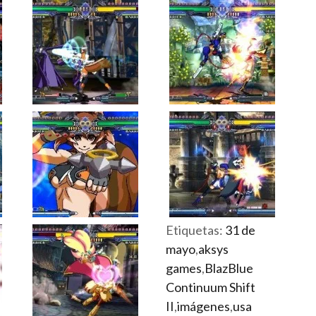
Etiquetas:
31 de
mayo
,
aksys
games
,
BlazBlue
Continuum Shift
II
,
imágenes
,
usa