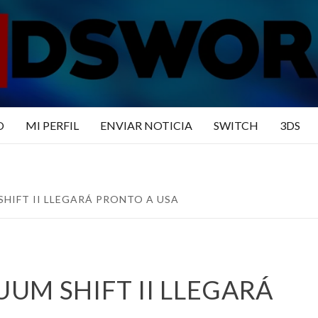
N3DSWO
DO
O
MI PERFIL
ENVIAR NOTICIA
SWITCH
3DS
HIFT II LLEGARÁ PRONTO A USA
UM SHIFT II LLEGARÁ