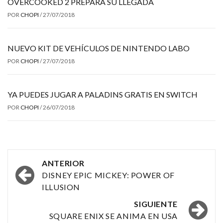
OVERCOOKED 2 PREPARA SU LLEGADA
POR
CHOPI
/
27/07/2018
NUEVO KIT DE VEHÍCULOS DE NINTENDO LABO
POR
CHOPI
/
27/07/2018
YA PUEDES JUGAR A PALADINS GRATIS EN SWITCH
POR
CHOPI
/
26/07/2018
Navegación
ANTERIOR
por
DISNEY EPIC MICKEY: POWER OF
ILLUSION
las
SIGUIENTE
entradas
SQUARE ENIX SE ANIMA EN USA