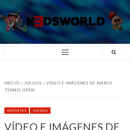
Saltar
al
contenido
N3DSWORL
TUS ESPECIALISTAS EN NINTENDO
Menú
principal
INICIO
JUEGOS
VÍDEO E IMÁGENES DE MARIO
TENNIS OPEN
DEPORTES
JUEGOS
VÍDEO E IMÁGENES DE