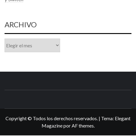
ARCHIVO
Archivo
N3DSWORL
TUS ESPECIALISTAS EN NINTENDO
Copyright © Todos los derechos reservados.
|
Tema:
Elegant
Magazine
por
AF themes
.