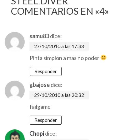
STEEL DIVER
COMENTARIOS EN «4»
samu83
dice:
27/10/2010 a las 17:33
Pinta simplon a mas no poder
Responder
gbajose
dice:
29/10/2010 a las 20:32
failgame
Responder
Chopi
dice: