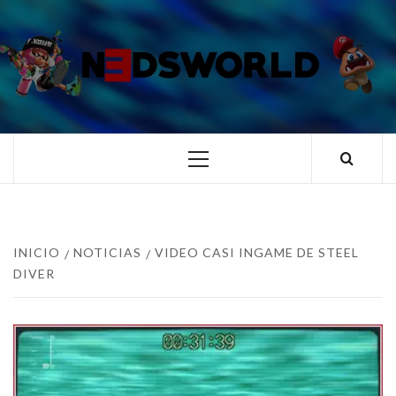
Saltar
al
contenido
N3DSWORL
TUS ESPECIALISTAS EN NINTENDO
Menú
principal
INICIO
NOTICIAS
VIDEO CASI INGAME DE STEEL
DIVER