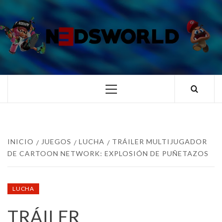
Saltar
al
contenido
N3DSWORL
TUS ESPECIALISTAS EN NINTENDO
Menú
principal
INICIO
JUEGOS
LUCHA
TRÁILER MULTIJUGADOR
DE CARTOON NETWORK: EXPLOSIÓN DE PUÑETAZOS
LUCHA
TRÁILER