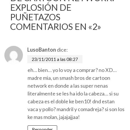
EXPLOSIÓN DE
PUÑETAZOS
COMENTARIOS EN «2»
LusoBanton
dice:
23/11/2011 a las 08:27
eh… bien… yo lo voy a comprar? no XD…
madre mia, un smash bros de cartoon
network en donde a las super nenas
literalmente se les ha ido la cabeza… si su
cabeza es el doble ke ben10! dnd estan
vaca y pollo? mandril y comadreja? si son los
ke mas molan, jajajajjaa!
Responder