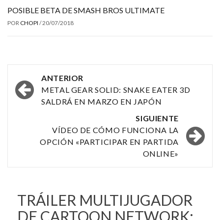
POSIBLE BETA DE SMASH BROS ULTIMATE
POR
CHOPI
/
20/07/2018
Navegación
ANTERIOR
por
METAL GEAR SOLID: SNAKE EATER 3D
SALDRÁ EN MARZO EN JAPÓN
las
SIGUIENTE
entradas
VÍDEO DE CÓMO FUNCIONA LA
OPCIÓN «PARTICIPAR EN PARTIDA
ONLINE»
TRÁILER MULTIJUGADOR
DE CARTOON NETWORK: