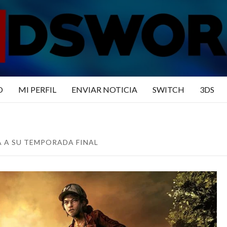
N3DSWO
DO
O
MI PERFIL
ENVIAR NOTICIA
SWITCH
3DS
A A SU TEMPORADA FINAL