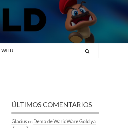
RLD
WII U
ÚLTIMOS COMENTARIOS
Glacius
Demo de WarioWare Gold ya
en