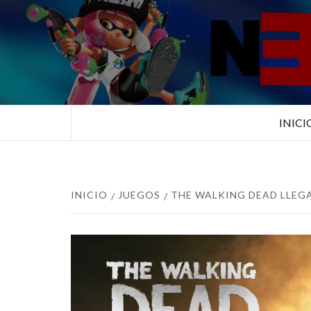
Saltar
al
contenido
TUS ESPECIALISTAS EN NINTEN
INICI
INICIO
JUEGOS
THE WALKING DEAD LLEG