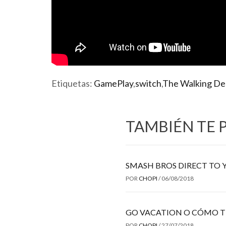
Etiquetas:
GamePlay
,
switch
,
The Walking De
TAMBIÉN TE 
SMASH BROS DIRECT TO 
POR
CHOPI
/
06/08/2018
GO VACATION O CÓMO T
POR
CHOPI
/
27/07/2018