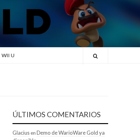
RLD
WII U
ÚLTIMOS COMENTARIOS
Glacius
Demo de WarioWare Gold ya
en