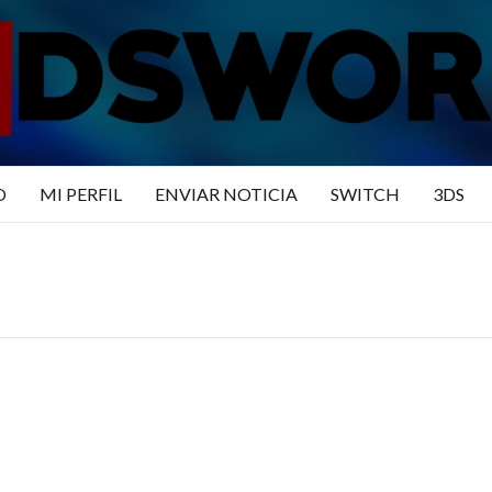
N3DSWO
DO
O
MI PERFIL
ENVIAR NOTICIA
SWITCH
3DS