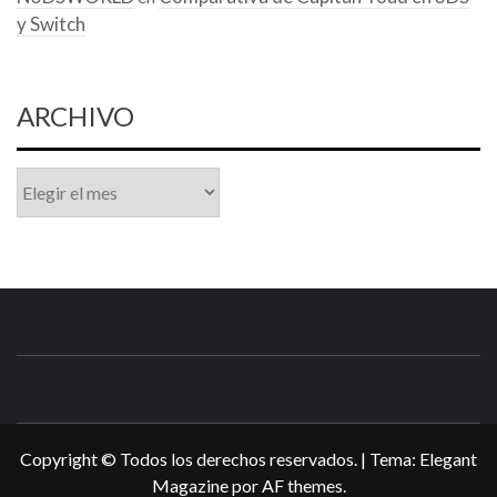
y Switch
ARCHIVO
Archivo
N3DSWORL
TUS ESPECIALISTAS EN NINTENDO
Copyright © Todos los derechos reservados.
|
Tema:
Elegant
Magazine
por
AF themes
.