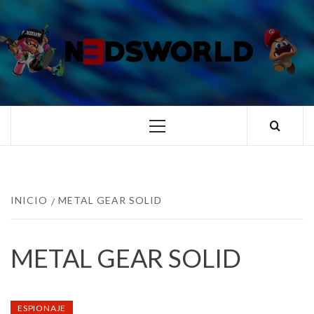
Saltar
al
contenido
N3DSWORL
TUS ESPECIALISTAS EN NINTENDO
Menú
principal
INICIO
METAL GEAR SOLID
METAL GEAR SOLID
ESPIONAJE