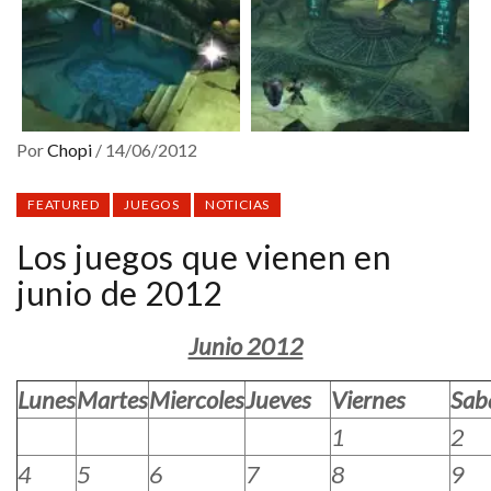
Por
Chopi
/
14/06/2012
FEATURED
JUEGOS
NOTICIAS
Los juegos que vienen en
junio de 2012
Junio 2012
Lunes
Martes
Miercoles
Jueves
Viernes
Sab
1
2
4
5
6
7
8
9