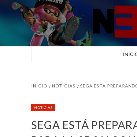
Saltar
al
contenido
TUS ESPECIALISTAS EN NINTEN
INICI
INICIO
NOTICIAS
SEGA ESTÁ PREPARANDO
NOTICIAS
SEGA ESTÁ PREPAR