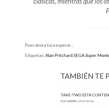
clásicas, mientras que los o
P
Pues ahora toca esperar…
Etiquetas:
Alan Pritchard
,
SEGA
,
Super Monke
TAMBIÉN TE 
TAKE-TWO ESTÁ CONTEN
POR
CHOPI
/
23/07/2018