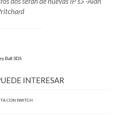
tros dos serán de nuevas IP’s.» -Alan
ritchard
y Ball 3DS
PUEDE INTERESAR
TA CON SWITCH