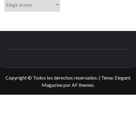
Archivo
N3DSWORL
TUS ESPECIALISTAS EN NINTENDO
Copyright © Todos los derechos reservados.
|
Tema:
Elegant
Magazine
por
AF themes
.