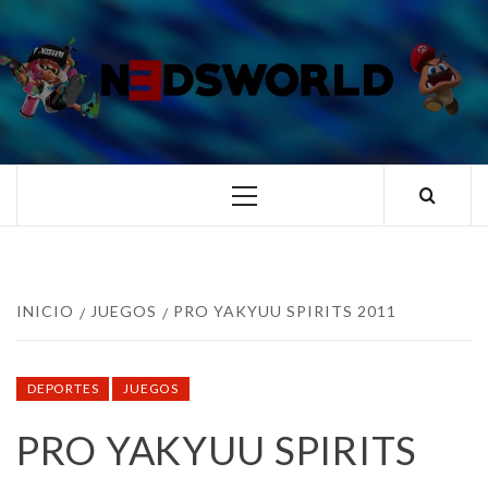
Saltar
al
contenido
N3DSWORL
TUS ESPECIALISTAS EN NINTENDO
Menú
principal
INICIO
JUEGOS
PRO YAKYUU SPIRITS 2011
DEPORTES
JUEGOS
PRO YAKYUU SPIRITS