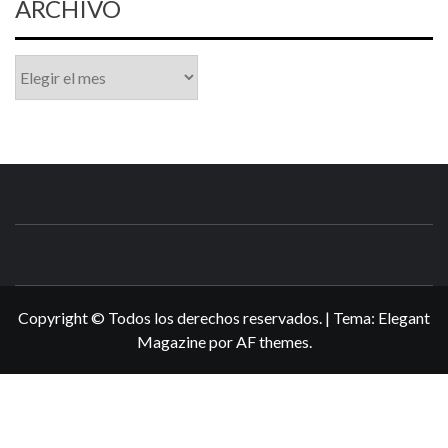
ARCHIVO
Archivo
N3DSWORL
TUS ESPECIALISTAS EN NINTENDO
Copyright © Todos los derechos reservados.
|
Tema:
Elegant
Magazine
por
AF themes
.