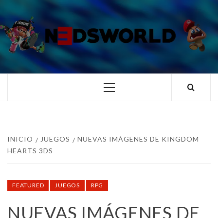
Saltar
al
contenido
N3DSWORL
TUS ESPECIALISTAS EN NINTENDO
Menú
principal
INICIO
JUEGOS
NUEVAS IMÁGENES DE KINGDOM
HEARTS 3DS
FEATURED
JUEGOS
RPG
NUEVAS IMÁGENES DE