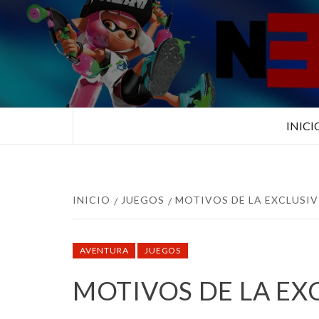
Saltar
al
contenido
TUS ESPECIALISTAS EN NINTEN
INICI
INICIO
JUEGOS
MOTIVOS DE LA EXCLUSI
AVENTURA
JUEGOS
MOTIVOS DE LA E