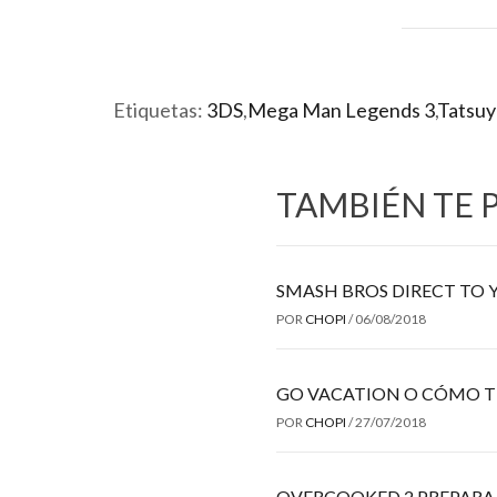
Etiquetas:
3DS
,
Mega Man Legends 3
,
Tatsuy
TAMBIÉN TE 
SMASH BROS DIRECT TO 
POR
CHOPI
/
06/08/2018
GO VACATION O CÓMO T
POR
CHOPI
/
27/07/2018
OVERCOOKED 2 PREPARA