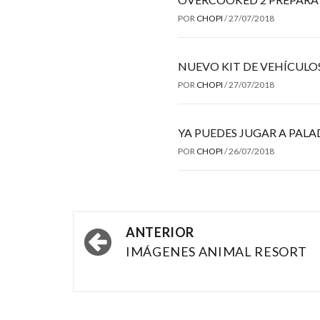
POR
CHOPI
/
27/07/2018
NUEVO KIT DE VEHÍCULO
POR
CHOPI
/
27/07/2018
YA PUEDES JUGAR A PALA
POR
CHOPI
/
26/07/2018
Navegación
ANTERIOR
por
IMÁGENES ANIMAL RESORT
las
entradas