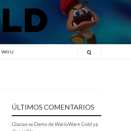
RLD
WII U
ÚLTIMOS COMENTARIOS
Glacius
Demo de WarioWare Gold ya
en