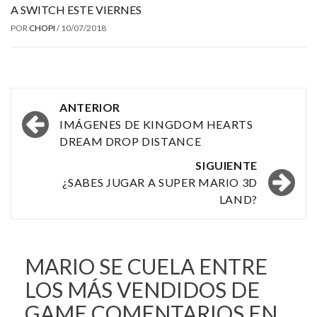
A SWITCH ESTE VIERNES
POR
CHOPI
/
10/07/2018
Navegación
ANTERIOR
por
IMÁGENES DE KINGDOM HEARTS
DREAM DROP DISTANCE
las
SIGUIENTE
entradas
¿SABES JUGAR A SUPER MARIO 3D
LAND?
MARIO SE CUELA ENTRE
LOS MÁS VENDIDOS DE
GAME
COMENTARIOS EN