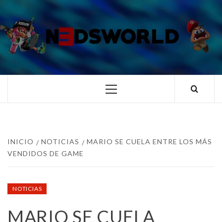
Saltar
al
contenido
N3DSWORL
TUS ESPECIALISTAS EN NINTENDO
Menú
principal
INICIO
NOTICIAS
MARIO SE CUELA ENTRE LOS MÁS
VENDIDOS DE GAME
NOTICIAS
MARIO SE CUELA