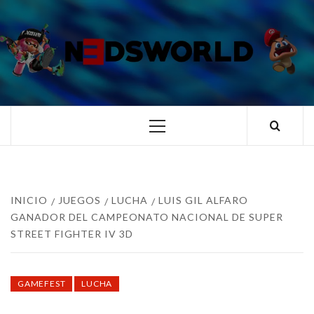
Saltar
al
contenido
N3DSWORL
TUS ESPECIALISTAS EN NINTENDO
Menú
principal
INICIO
JUEGOS
LUCHA
LUIS GIL ALFARO
GANADOR DEL CAMPEONATO NACIONAL DE SUPER
STREET FIGHTER IV 3D
GAMEFEST
LUCHA