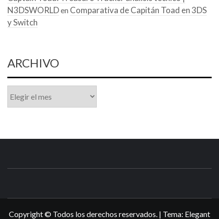
N3DSWORLD
Comparativa de Capitán Toad en 3DS
en
y Switch
ARCHIVO
Archivo
N3DSWORL
TUS ESPECIALISTAS EN NINTENDO
Copyright © Todos los derechos reservados.
|
Tema:
Elegant