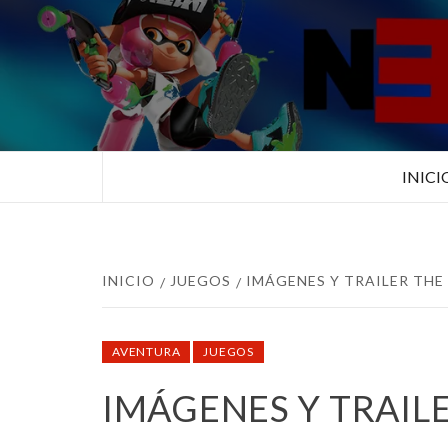
Saltar
al
contenido
TUS ESPECIALISTAS EN NINTEN
INICI
INICIO
JUEGOS
IMÁGENES Y TRAILER THE
AVENTURA
JUEGOS
IMÁGENES Y TRAIL