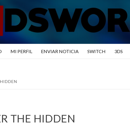
N3DSWO
DO
O
MI PERFIL
ENVIAR NOTICIA
SWITCH
3DS
 HIDDEN
ER THE HIDDEN