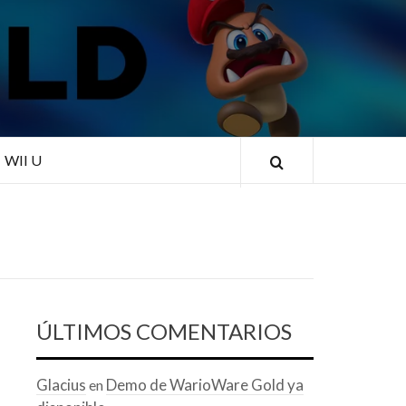
RLD
WII U
ÚLTIMOS COMENTARIOS
Glacius
Demo de WarioWare Gold ya
en