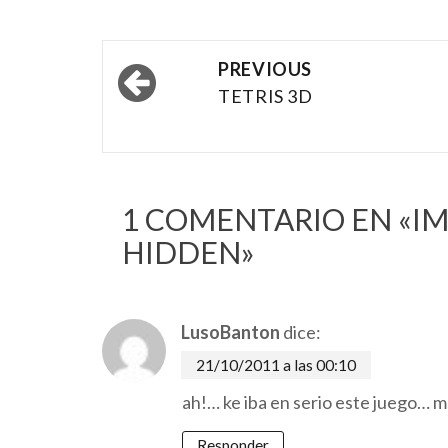
Post
PREVIOUS
navigation
TETRIS 3D
1 COMENTARIO EN «
IM
HIDDEN
»
LusoBanton
dice:
21/10/2011 a las 00:10
ah!… ke iba en serio este juego…
Responder