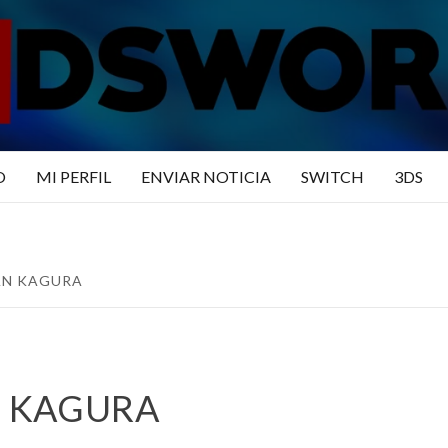
N3DSWO
DO
O
MI PERFIL
ENVIAR NOTICIA
SWITCH
3DS
AN KAGURA
 KAGURA