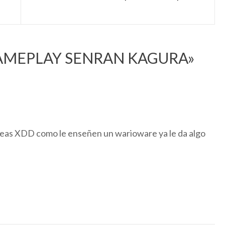
AMEPLAY SENRAN KAGURA
»
veas XDD como le enseñen un warioware ya le da algo