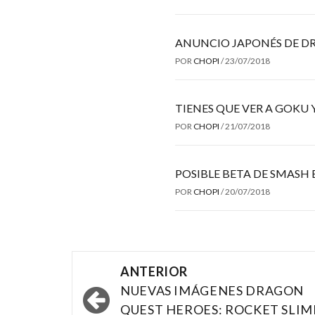
ANUNCIO JAPONÉS DE D
POR
CHOPI
/
23/07/2018
TIENES QUE VER A GOKU
POR
CHOPI
/
21/07/2018
POSIBLE BETA DE SMASH
POR
CHOPI
/
20/07/2018
Navegación
ANTERIOR
por
NUEVAS IMÁGENES DRAGON
QUEST HEROES: ROCKET SLIM