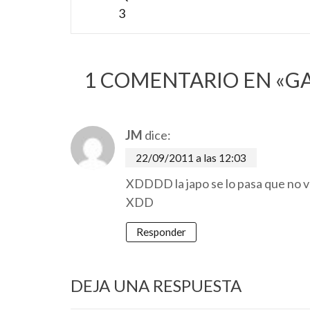
las
3
entradas
1 COMENTARIO EN «
G
JM
dice:
22/09/2011 a las 12:03
XDDDD la japo se lo pasa que no 
XDD
Responder
DEJA UNA RESPUESTA