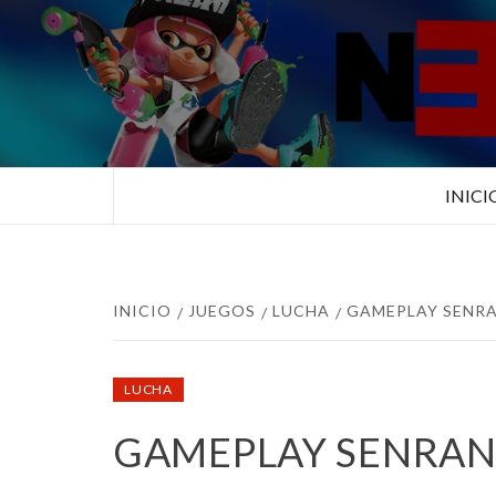
Saltar
al
contenido
TUS ESPECIALISTAS EN NINTEN
INICI
INICIO
JUEGOS
LUCHA
GAMEPLAY SENR
LUCHA
GAMEPLAY SENRAN