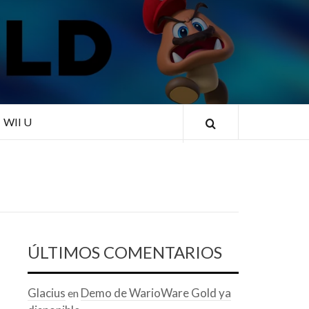
RLD
WII U
ÚLTIMOS COMENTARIOS
Glacius
Demo de WarioWare Gold ya
en