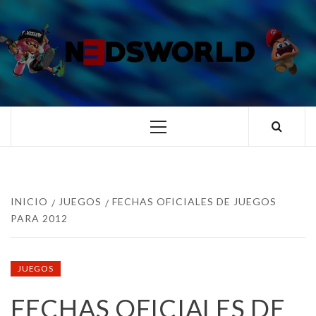
Saltar
al
contenido
N3DSWORL
TUS ESPECIALISTAS EN NINTENDO
Menú
principal
INICIO
JUEGOS
FECHAS OFICIALES DE JUEGOS
PARA 2012
JUEGOS
FECHAS OFICIALES DE