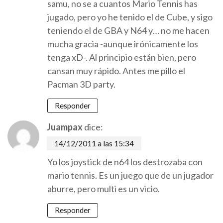
samu, no se a cuantos Mario Tennis has
jugado, pero yo he tenido el de Cube, y sigo
teniendo el de GBA y N64 y… no me hacen
mucha gracia -aunque irónicamente los
tenga xD-. Al principio están bien, pero
cansan muy rápido. Antes me pillo el
Pacman 3D party.
Responder
Juampax
dice:
14/12/2011 a las 15:34
Yo los joystick de n64 los destrozaba con
mario tennis. Es un juego que de un jugador
aburre, pero multi es un vicio.
Responder