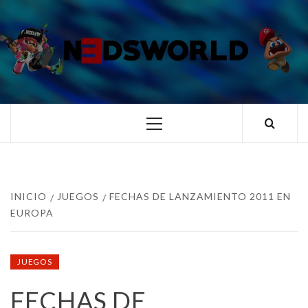
Saltar
al
contenido
N3DSWORL
TUS ESPECIALISTAS EN NINTENDO
Menú
principal
INICIO
JUEGOS
FECHAS DE LANZAMIENTO 2011 EN
EUROPA
JUEGOS
FECHAS DE