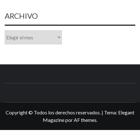
ARCHIVO
Archivo
N3DSWORL
TUS ESPECIALISTAS EN NINTENDO
Copyright © Todos los derechos reservados.
|
Tema:
Elegant
Magazine
por
AF themes
.