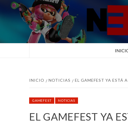
Saltar
al
contenido
TUS ESPECIALISTAS EN NINTEN
INICI
INICIO
NOTICIAS
EL GAMEFEST YA ESTÁ A
GAMEFEST
NOTICIAS
EL GAMEFEST YA ES