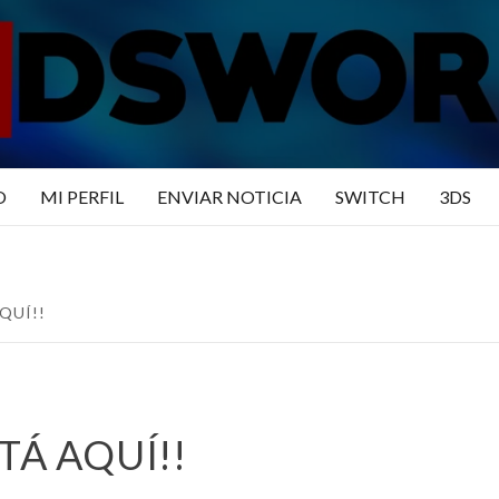
N3DSWO
DO
O
MI PERFIL
ENVIAR NOTICIA
SWITCH
3DS
QUÍ!!
TÁ AQUÍ!!