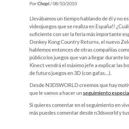
Por
Chopi
/
08/10/2010
Llevábamos un tiempo hablando de él y no es 
videojuegos que se realiza en España!! ¿Cuál
suficiente con ser la feria más importante e
Donkey Kong Country Returns, el nuevo Zeld
hablemos entonces de otras compañías como
público los juegos que van a llegar durante
Kinect vendrá el máximo jefe a explicar las 
de futuro juegos en 3D (con gafas…).
Desde N3DSWORLD creemos que hay motivos su
que le vamos a hacer un
seguimiento especia
Si quieres comentar en el seguimiento en viv
más puedes comentar desde n3dsworld y tu