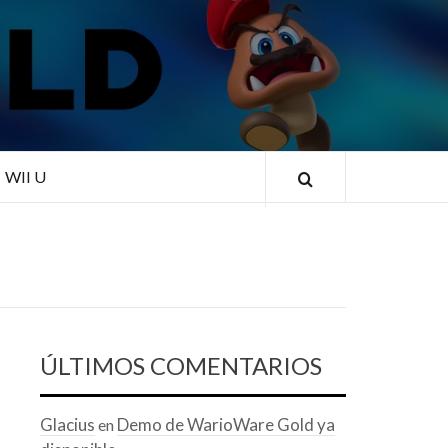
RLD
WII U
ÚLTIMOS COMENTARIOS
Glacius
Demo de WarioWare Gold ya
en