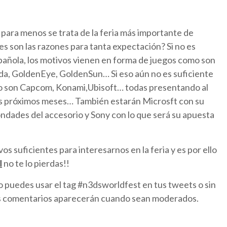
para menos se trata de la feria más importante de
es son las razones para tanta expectación? Si no es
spañola, los motivos vienen en forma de juegos como son
a, GoldenEye, GoldenSun… Si eso aún no es suficiente
 son Capcom, Konami,Ubisoft… todas presentando al
 los próximos meses… También estarán Microsft con su
bondades del accesorio y Sony con lo que será su apuesta
ficientes para interesarnos en la feria y es por ello
l
no te lo pierdas!!
o puedes usar el tag #n3dsworldfest en tus tweets o sin
s comentarios aparecerán cuando sean moderados.