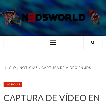
Saltar
al
contenido
N3DSWORL
TUS ESPECIALISTAS EN NINTENDO
Menú
principal
INICIO
NOTICIAS
CAPTURA DE VÍDEO EN 3DS
NOTICIAS
CAPTURA DE VÍDEO EN