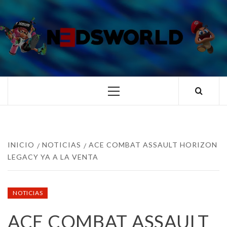
Saltar
al
contenido
N3DSWORL
TUS ESPECIALISTAS EN NINTENDO
Menú
principal
INICIO
NOTICIAS
ACE COMBAT ASSAULT HORIZON
LEGACY YA A LA VENTA
NOTICIAS
ACE COMBAT ASSAULT