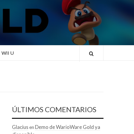
RLD
WII U
ÚLTIMOS COMENTARIOS
Glacius
Demo de WarioWare Gold ya
en