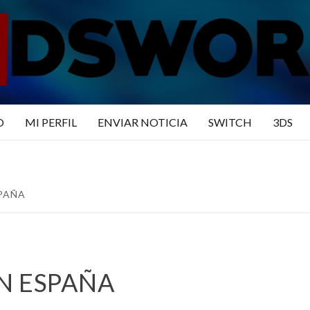
N3DSWO
DO
O
MI PERFIL
ENVIAR NOTICIA
SWITCH
3DS
PAÑA
N ESPAÑA