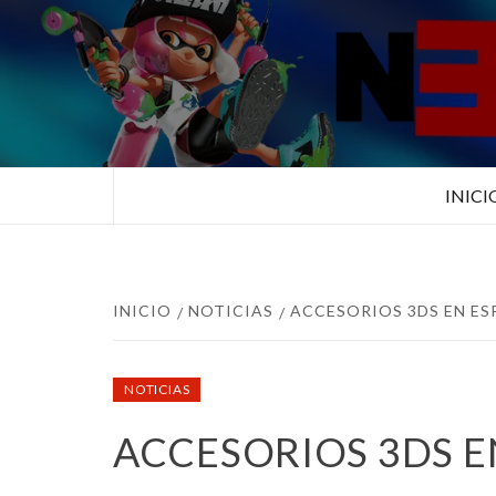
Saltar
al
contenido
TUS ESPECIALISTAS EN NINTEN
INICI
INICIO
NOTICIAS
ACCESORIOS 3DS EN ES
NOTICIAS
ACCESORIOS 3DS E