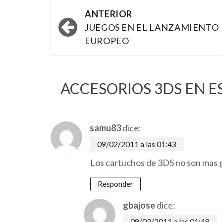
Navegación
ANTERIOR
por
JUEGOS EN EL LANZAMIENTO
EUROPEO
las
entradas
ACCESORIOS 3DS EN E
samu83
dice:
09/02/2011 a las 01:43
Los cartuchos de 3DS no son mas g
Responder
gbajose
dice:
09/02/2011 a las 01:48