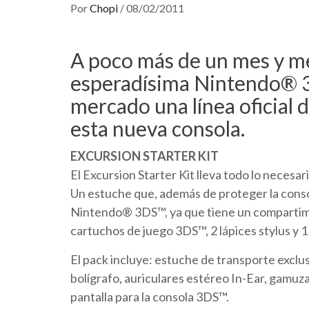
Por
Chopi
/
08/02/2011
A poco más de un mes y me
esperadísima Nintendo® 3D
mercado una línea oficial 
esta nueva consola.
EXCURSION STARTER KIT
El Excursion Starter Kit lleva todo lo necesari
Un estuche que, además de proteger la consola
Nintendo® 3DS™, ya que tiene un compartimi
cartuchos de juego 3DS™, 2 lápices stylus y 1 l
El pack incluye: estuche de transporte exclusi
bolígrafo, auriculares estéreo In-Ear, gamuza
pantalla para la consola 3DS™.