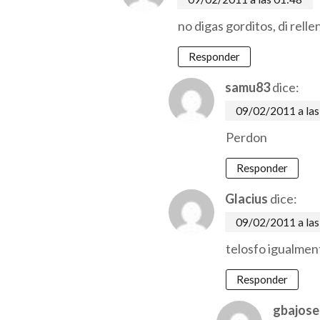
no digas gorditos, di rell
Responder
samu83
dice:
09/02/2011 a las
Perdon
Responder
Glacius
dice:
09/02/2011 a las
telosfo igualment
Responder
gbajose