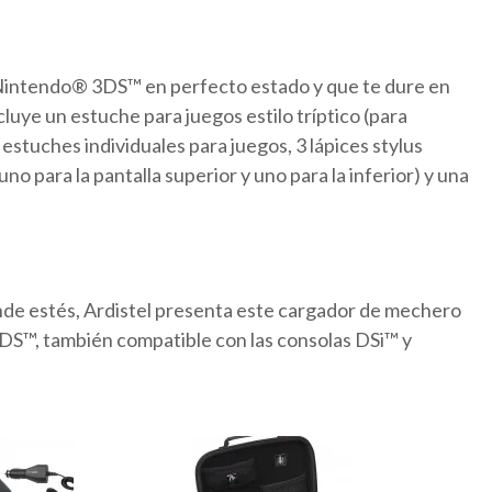
 Nintendo® 3DS™ en perfecto estado y que te dure en
uye un estuche para juegos estilo tríptico (para
estuches individuales para juegos, 3 lápices stylus
uno para la pantalla superior y uno para la inferior) y una
nde estés, Ardistel presenta este cargador de mechero
3DS™, también compatible con las consolas DSi™ y