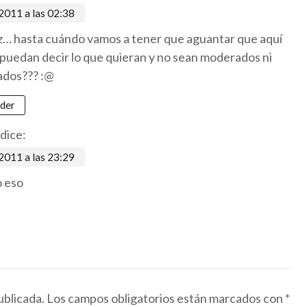
011 a las 02:38
z… hasta cuándo vamos a tener que aguantar que aquí
puedan decir lo que quieran y no sean moderados ni
ados??? :@
der
dice:
011 a las 23:29
 eso
ublicada.
Los campos obligatorios están marcados con
*