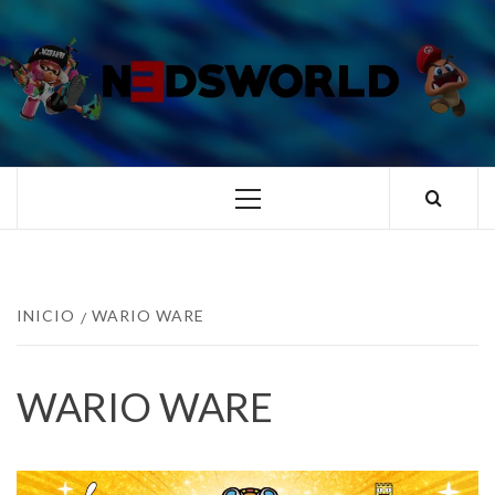
Saltar
al
contenido
N3DSWORL
TUS ESPECIALISTAS EN NINTENDO
Menú
principal
INICIO
WARIO WARE
WARIO WARE